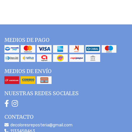
MEDIOS DE PAGO
MEDIOS DE ENVÍO
NUESTRAS REDES SOCIALES
CONTACTO
decoloresreposteria@gmail.com
1133458463