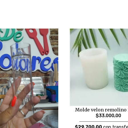
Molde velon remolino 
$33.000,00
$29.700,00
con transfe