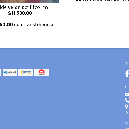
de velon acrilico -m
$11.500,00
50,00
con transferencia
N
C
N