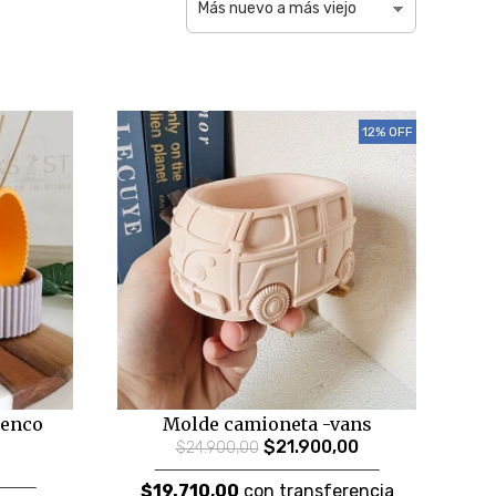
12% OFF
uenco
Molde camioneta -vans
$21.900,00
$24.900,00
$19.710,00
con transferencia