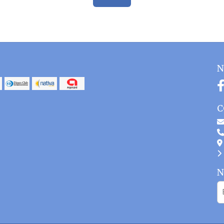
N
C
N