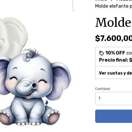
Molde elefante 
Molde 
$7.600,0
10% OFF
c
Precio final:
$
Ver cuotas y d
Cantidad