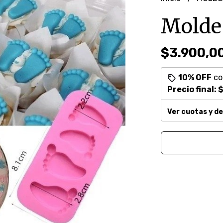
Molde 
$3.900,0
10% OFF
c
Precio final:
$
Ver cuotas y d