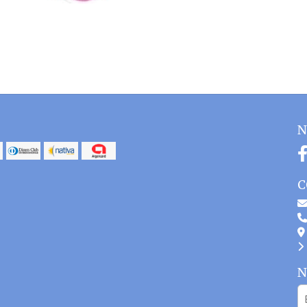
N
C
N