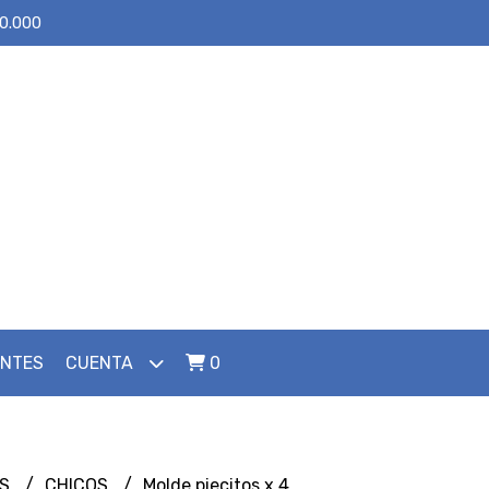
30.000
ENTES
CUENTA
0
ES
CHICOS
Molde piecitos x 4