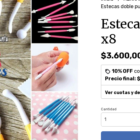
Estecas doble p
Esteca
x8
$3.600,0
10% OFF
c
Precio final:
$
Ver cuotas y d
Cantidad