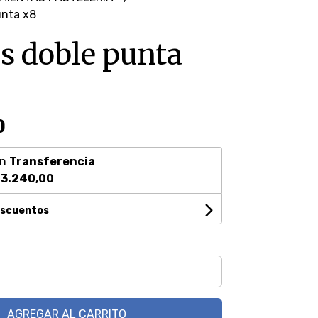
unta x8
s doble punta
0
on
Transferencia
3.240,00
escuentos
AGREGAR AL CARRITO