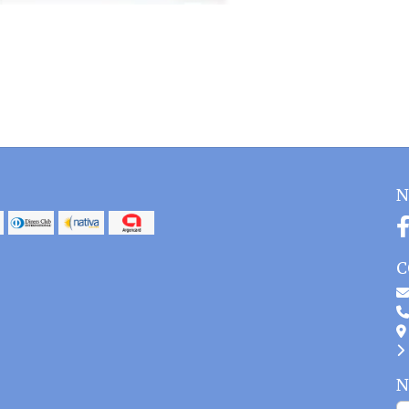
N
C
N