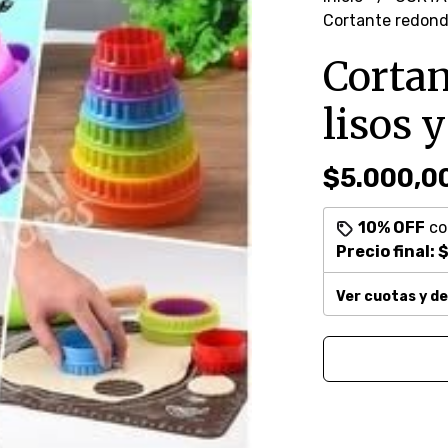
Cortante redondo
Cortan
lisos 
$5.000,0
10% OFF
c
Precio final:
$
Ver cuotas y d